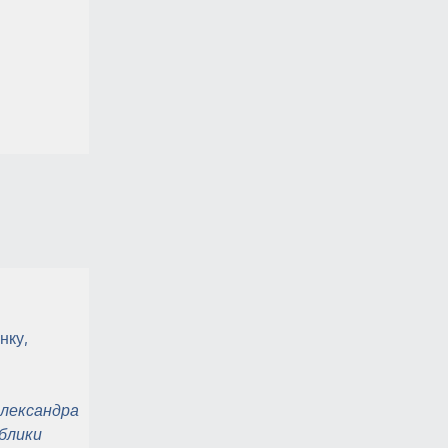
нку,
Александра
блики