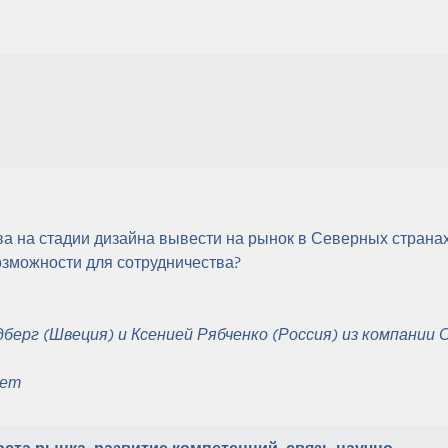
ва на стадии дизайна вывести на рынок в Северных странах
озможности для сотрудничества?
берг (Швеция) и Ксенией Рябченко (Россия)
из компании
С
вет
оста рынка, развитие компетенций, связь научно-