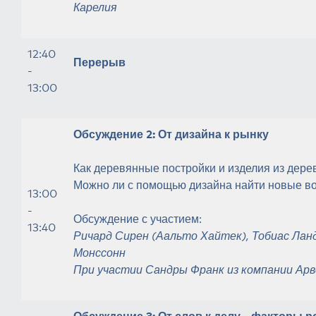
Карелия
12:40
Перерыв
-
13:00
Обсуждение 2: От дизайна к рынку
Как деревянные постройки и изделия из дере
Можно ли с помощью дизайна найти новые в
13:00
-
Обсуждение с участием:
13:40
Ричард Сирен (
Аальто Хайтек
),
Тобиас Ланд
Монссонн
При участии Сандры Франк из компании
Ар
Обсуждение 3: От слов к делу - факторы р