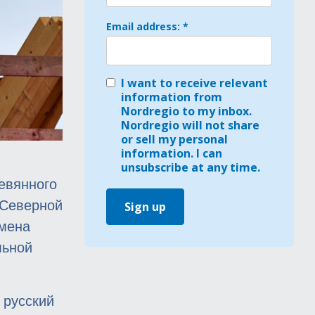
Email address: *
I want to receive relevant
information from
Nordregio to my inbox.
Nordregio will not share
or sell my personal
information. I can
unsubscribe at any time.
евянного
 Северной
Sign up
бмена
льной
 русский