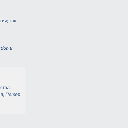
ии; как
tion
и
т
ества.
ия,
Петер